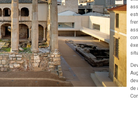
ass
est
fre
ass
con
êxe
sit
Dev
Aug
dev
de 
Con