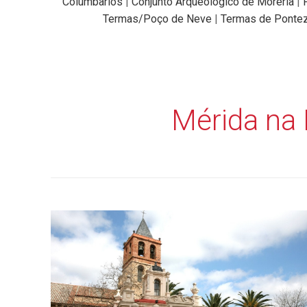
Columbarios
|
Conjunto Arqueológico de Morería
|
Termas/Poço de Neve
|
Termas de Ponte
Mérida na 