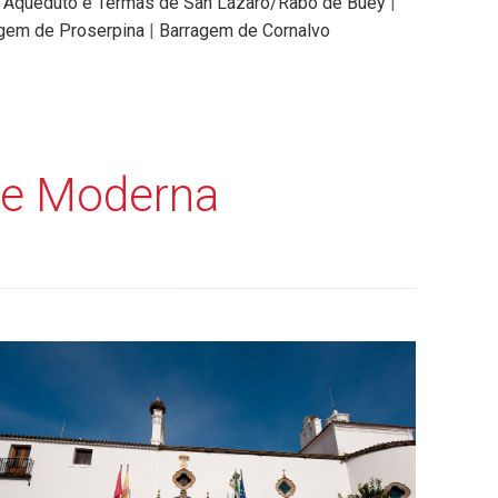
|
Aqueduto e Termas de San Lázaro/Rabo de Buey
|
gem de Proserpina
|
Barragem de Cornalvo
ade Moderna