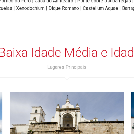
Pórtico do Foro
|
Casa do Anfiteatro
|
Ponte sobre o Albarregas
zuelas
|
Xenodochium
|
Dique Romano
|
Castellum Aquae
|
Barra
Baixa Idade Média e Id
Lugares Principais