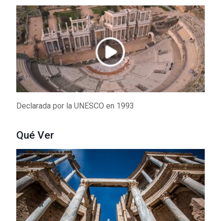
Mérida Imprescindible
2
Centro de la ciudad
3
Valle del Albarregas
Declarada por la UNESCO en 1993
4
Qué Ver
Orillas del Guadiana
5
Alrededores de Mérida